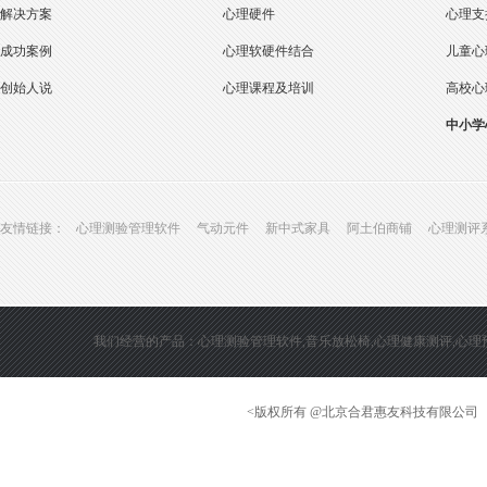
解决方案
心理硬件
心理支
成功案例
心理软硬件结合
儿童心
创始人说
心理课程及培训
高校心
中小学
友情链接：
心理测验管理软件
气动元件
新中式家具
阿土伯商铺
心理测评
我们经营的产品：心理测验管理软件,音乐放松椅,心理健康测评,心理预
<版权所有 @北京合君惠友科技有限公司 地