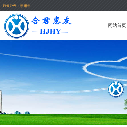
理沙盘属于哪个
通知公告：
理沙盘作业指导书》
网站首页
D心理数字沙盘配置
沙盘的出厂价才3.
心理数字沙盘软件回
实际的心理测评
理数字沙盘提供技术
之书中获取3D心理
沙盘智能报告简单了
心理沙盘（虚拟心理